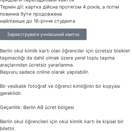
Термін дії: картка дійсна протягом 4 років, а потім
повинна бути продовжена
найпізніше до 16-річчя студента
Зареєструвати учнівський квиток
Berlin okul kimlik kartı olan öğrenciler için ücretsiz bisiklet
taşımacılığı da dahil olmak üzere yerel toplu taşıma
araçlarından ücretsiz yararlanma.
Başvuru sadece online olarak yapılabilir.
Bir vesikalık fotoğraf ve öğrenci kimliğinin bir kopyası
gereklidir.
Geçerlilik: Berlin AB ücret bölgesi
Berlin okul öğrencileri için okul kimlik kartı ile kişisel bir
bilettir.