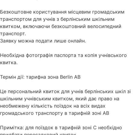
Безкоштовне користування місцевим громадським
транспортом для учнів з берлінським шкільним
квитком, включаючи безкоштовний велосипедний
транспорт.
Заявку можна подати лише онлайн.
Необхідна фотографія паспорта та копія учнівського
квитка.
Термін дії: тарифна зона Berlin AB
Це персональний квиток для учнів берлінських шкіл зі
шкільним учнівським квитком, який дає право на
необмежену кількість поїздок на всіх видах
громадського транспорту в тарифній зоні AB
Примітка: для поїздок в тарифній зоні C необхідно
придбати пересадковий квиток