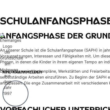
Schul­anfangs­phas
Anfangsphase der Grun
An unserer Schule ist die Schulanfangsphase (SAPH) in jah
Voraussetzungen, Interessen und Fähigkeiten mit. Um dies
Phasen, in denen die Kinder in ihrem eigenen Tempo an ind
Dazu setzen wir Wochenpläne, Werkstätten und Freiarbeitsma
Kind krankmelden
selbstständige Arbeiten einzuführen. Zu Beginn der SAPH e
anzupassen. Die enge Zusammenarbeit mit verschiedenen Ki