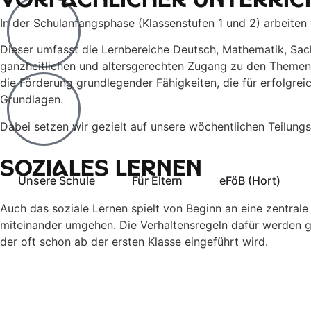
Vorfachlicher Unterric
In der Schulanfangsphase (Klassenstufen 1 und 2) arbeiten 
Dieser umfasst die Lernbereiche Deutsch, Mathematik, Sach
ganzheitlichen und altersgerechten Zugang zu den Themen
die Förderung grundlegender Fähigkeiten, die für erfolgr
Grundlagen.
Dabei setzen wir gezielt auf unsere wöchentlichen Teilungs
Soziales Lernen
Unsere Schule
Für Eltern
eFöB (Hort)
Auch das soziale Lernen spielt von Beginn an eine zentrale 
miteinander umgehen. Die Verhaltensregeln dafür werden gem
der oft schon ab der ersten Klasse eingeführt wird.